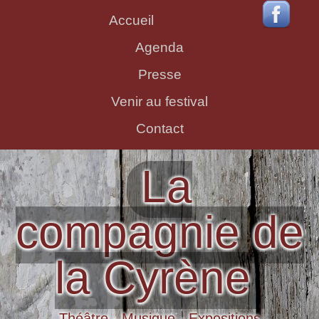
Accueil
Agenda
Presse
Venir au festival
Contact
La
compagnie de
la Cyrène
Théâtre - Musique - Expositions