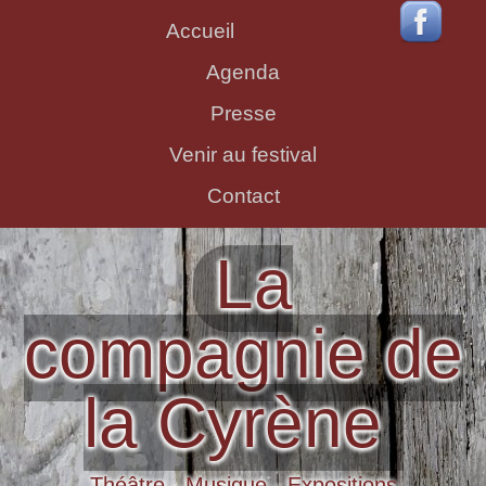
Accueil
Agenda
Presse
Venir au festival
Contact
La
compagnie de
la Cyrène
Théâtre - Musique - Expositions