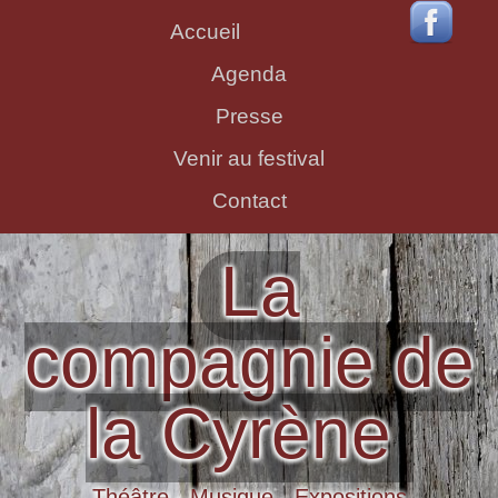
Accueil
Agenda
Presse
Venir au festival
Contact
La
compagnie de
la Cyrène
Théâtre - Musique - Expositions