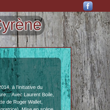
Cyrène
4, à l'initiative du
re... Avec Laurent Boile,
xte de Roger Wallet,
coratrice). Mise en scène