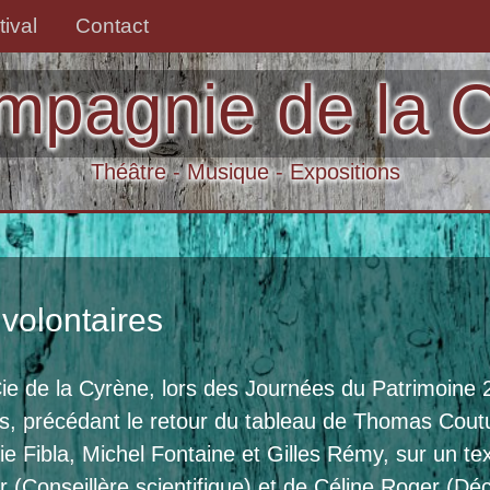
tival
Contact
mpagnie de la 
Théâtre - Musique - Expositions
volontaires
e de la Cyrène, lors des Journées du Patrimoine 201
, précédant le retour du tableau de Thomas Coutu
e Fibla, Michel Fontaine et Gilles Rémy, sur un te
r (Conseillère scientifique) et de Céline Roger (Dé