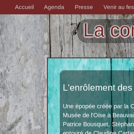
Accueil
Agenda
Presse
Venir au fes
La co
L'enrôlement des 
Une épopée créée par la Ci
Musée de l'Oise à Beauvais
Patrice Bousquet, Stéphani
entouré de Claudine Cartie