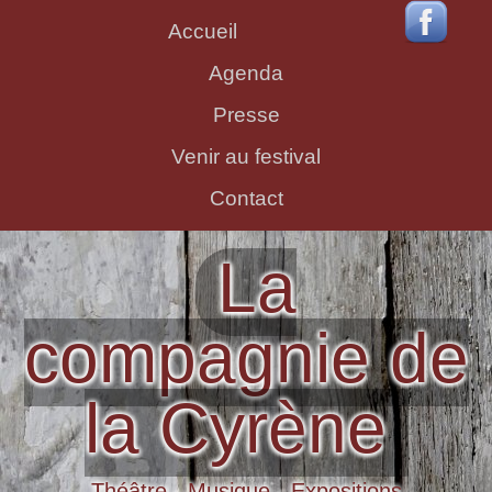
Accueil
Agenda
Presse
Venir au festival
Contact
La
compagnie de
la Cyrène
Théâtre - Musique - Expositions