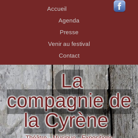
Accueil
Agenda
Presse
Venir au festival
Contact
La
compagnie de
la Cyrène
Théâtre - Musique - Expositions