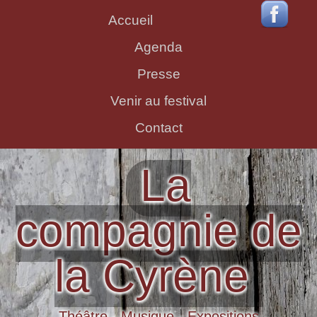
Accueil
Agenda
Presse
Venir au festival
Contact
La
compagnie de
la Cyrène
Théâtre - Musique - Expositions